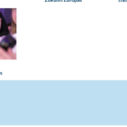
Tref
n