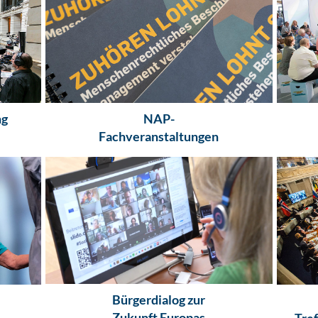
ng
NAP-
Fachveranstaltungen
Bürgerdialog zur
Zukunft Europas